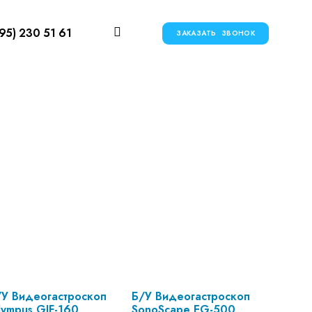
95) 230 51 61
ЗАКАЗАТЬ ЗВОНОК
/У Видеогастроскоп
Б/У Видеогастроскоп
ympus GIF-160
SonoScape EG-500