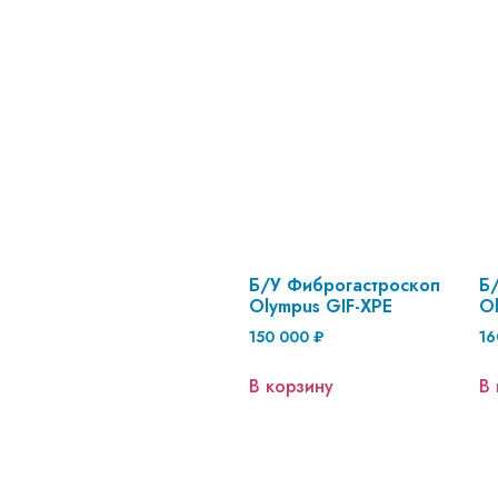
Б/У Фиброгастроскоп
Б
Olympus GIF-XPE
O
150 000
₽
16
В корзину
В 