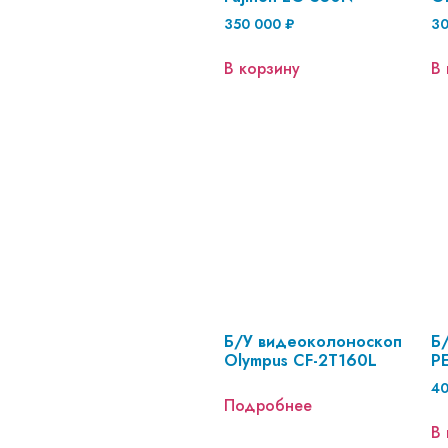
350 000
₽
3
В корзину
В 
Б/У видеоколоноскоп
Б
Olympus CF-2T160L
P
4
Подробнее
В 