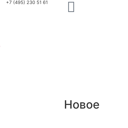
+7 (495) 230 51 61
я
и
т
е
и
ы
Новое