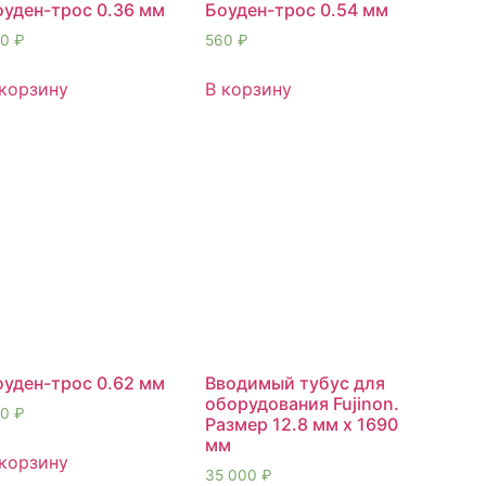
оуден-трос 0.36 мм
Боуден-трос 0.54 мм
60
₽
560
₽
 корзину
В корзину
оуден-трос 0.62 мм
Вводимый тубус для
оборудования Fujinon.
60
₽
Размер 12.8 мм х 1690
мм
 корзину
35 000
₽