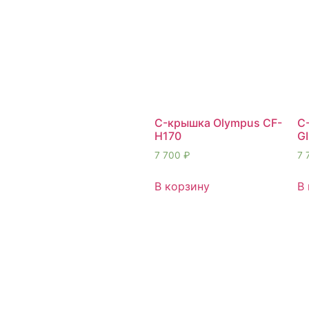
C-крышка Olympus CF-
C
H170
G
7 700
₽
7 
В корзину
В