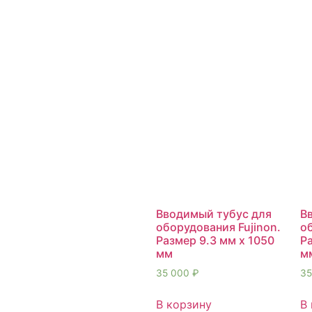
Вводимый тубус для
В
оборудования Fujinon.
об
Размер 9.3 мм х 1050
Ра
мм
м
35 000
₽
35
В корзину
В