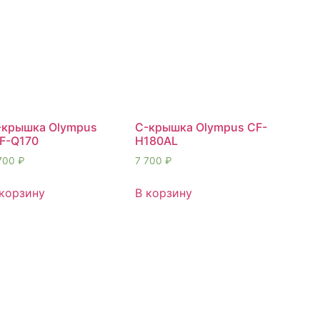
-крышка Olympus
C-крышка Olympus СF-
IF-Q170
H180AL
700
₽
7 700
₽
 корзину
В корзину