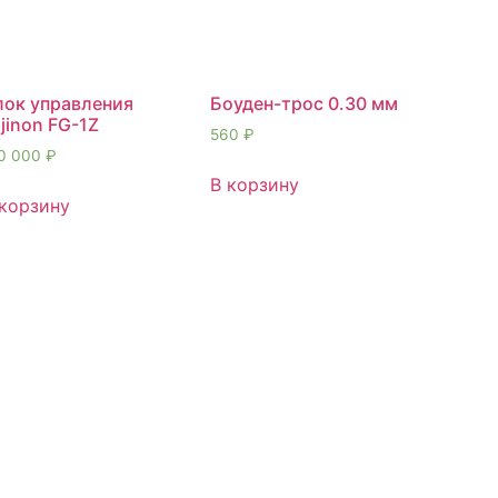
лок управления
Боуден-трос 0.30 мм
jinon FG-1Z
560
₽
0 000
₽
В корзину
 корзину