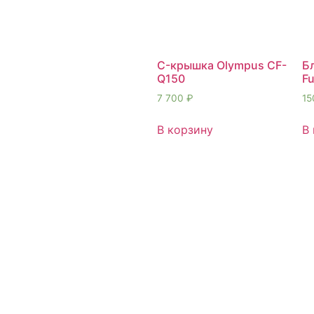
C-крышка Olympus СF-
Б
Q150
Fu
7 700
₽
15
В корзину
В