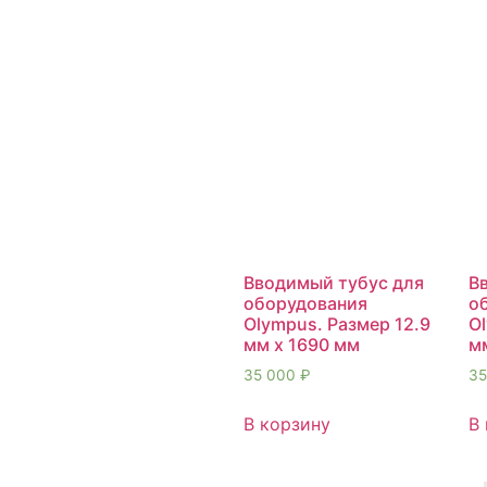
Вводимый тубус для
В
оборудования
о
Olympus. Размер 12.9
Ol
мм х 1690 мм
м
35 000
₽
35
В корзину
В