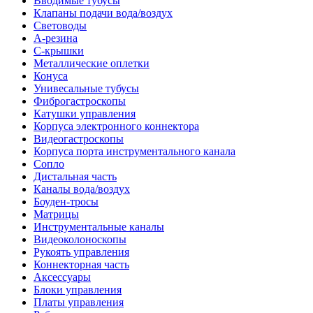
Вводимые тубусы
Клапаны подачи вода/воздух
Световоды
А-резина
С-крышки
Металлические оплетки
Конуса
Унивесальные тубусы
Фиброгастроскопы
Катушки управления
Корпуса электронного коннектора
Видеогастроскопы
Корпуса порта инструментального канала
Сопло
Дистальная часть
Каналы вода/воздух
Боуден-тросы
Матрицы
Инструментальные каналы
Видеоколоноскопы
Рукоять управления
Коннекторная часть
Аксессуары
Блоки управления
Платы управления