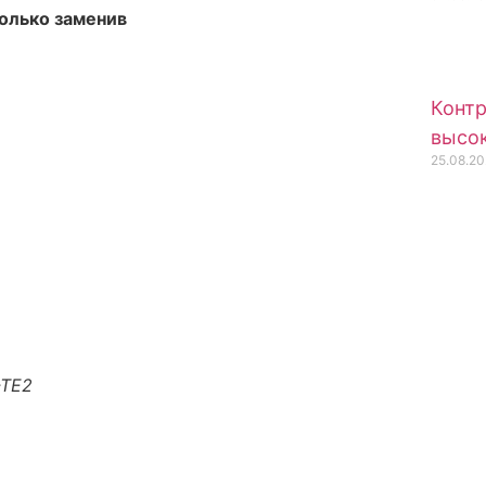
только заменив
Контр
высок
25.08.20
-TE2