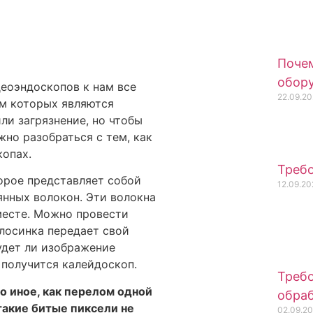
Почем
обор
еоэндоскопов к нам все
22.09.20
м которых являются
ли загрязнение, но чтобы
но разобраться с тем, как
копах.
Требо
орое представляет собой
12.09.20
янных волокон. Эти волокна
месте. Можно провести
лосинка передает свой
удет ли изображение
получится калейдоскоп.
Требо
о иное, как перелом одной
обраб
такие битые пиксели не
02.09.2