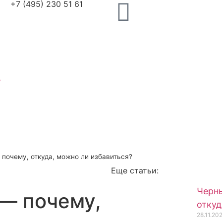
+7 (495) 230 51 61
я
и
т
е
и
ы
почему, откуда, можно ли избавиться?
Еще статьи:
Черны
— почему,
откуд
28.11.20