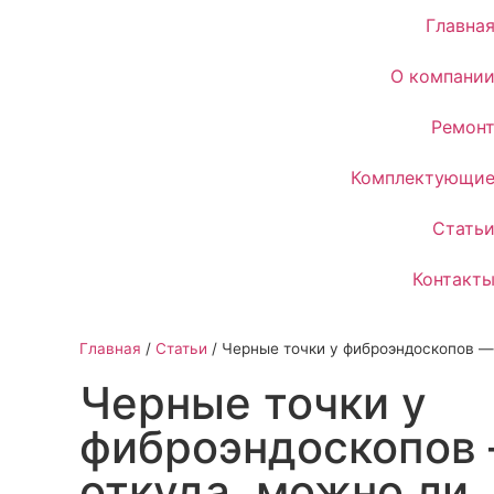
Главна
О компани
Ремон
Комплектующи
Стать
Контакт
Главная
/
Статьи
/
Черные точки у фиброэндоскопов — 
Черные точки у
фиброэндоскопов 
откуда, можно ли