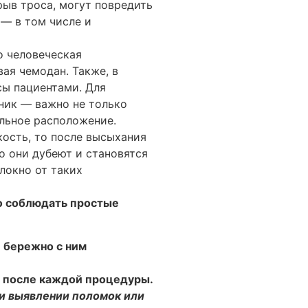
рыв троса, могут повредить
— в том числе и
о человеческая
ая чемодан. Также, в
сы пациентами. Для
ник — важно не только
ильное расположение.
кость, то после высыхания
го они дубеют и становятся
локно от таких
о соблюдать простые
 бережно с ним
ь после каждой процедуры.
ри выявлении поломок или